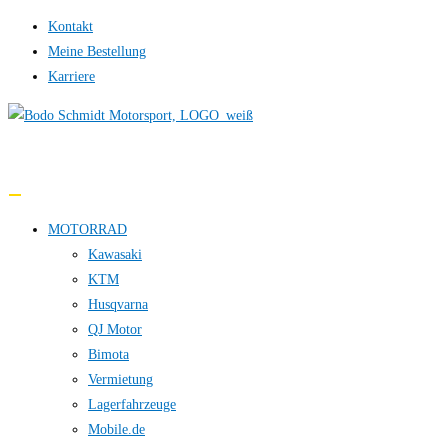
Zum
Kontakt
Inhalt
Meine Bestellung
springen
Karriere
0,00 €
MOTORRAD
Kawasaki
KTM
Husqvarna
QJ Motor
Bimota
Vermietung
Lagerfahrzeuge
Mobile.de