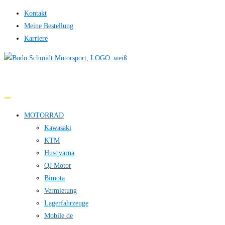
Zum
Kontakt
Inhalt
Meine Bestellung
springen
Karriere
0,00 €
MOTORRAD
Kawasaki
KTM
Husqvarna
QJ Motor
Bimota
Vermietung
Lagerfahrzeuge
Mobile.de