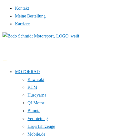
Zum
Kontakt
Inhalt
Meine Bestellung
springen
Karriere
0,00 €
MOTORRAD
Kawasaki
KTM
Husqvarna
QJ Motor
Bimota
Vermietung
Lagerfahrzeuge
Mobile.de