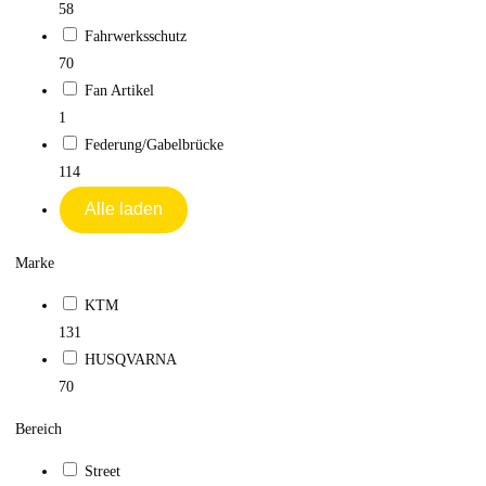
58
Fahrwerksschutz
70
Fan Artikel
1
Federung/Gabelbrücke
114
Alle laden
Marke
KTM
131
HUSQVARNA
70
Bereich
Street